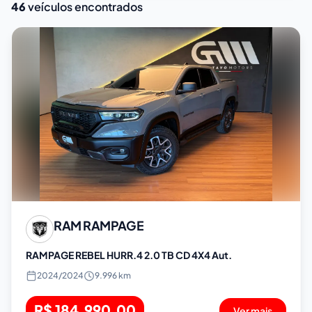
46
veículos encontrados
RAM
RAMPAGE
RAMPAGE REBEL HURR.4 2.0 TB CD 4X4 Aut.
2024
/
2024
9.996 km
R$ 184.990,00
Ver mais