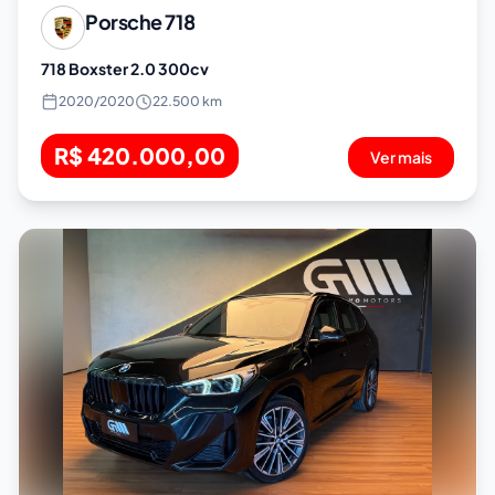
Porsche
718
718 Boxster 2.0 300cv
2020
/
2020
22.500 km
R$ 420.000,00
Ver mais