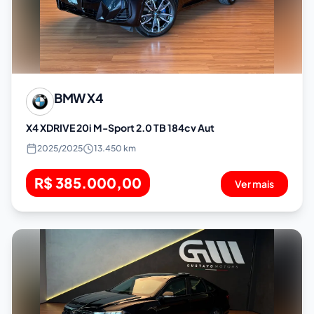
BMW
X4
X4 XDRIVE 20i M-Sport 2.0 TB 184cv Aut
2025
/
2025
13.450 km
R$ 385.000,00
Ver mais