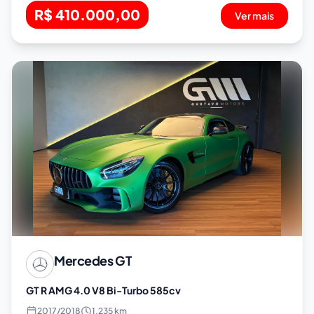
R$ 410.000,00
Ver mais
Mercedes
GT
GT R AMG 4.0 V8 Bi-Turbo 585cv
2017
/
2018
1.235 km