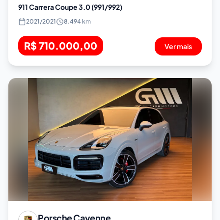
911 Carrera Coupe 3.0 (991/992)
2021
/
2021
8.494 km
R$ 710.000,00
Ver mais
Porsche
Cayenne