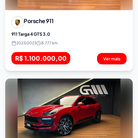
Porsche
911
911 Targa 4 GTS 3.0
2023
/
2023
8.777 km
R$ 1.100.000,00
Ver mais