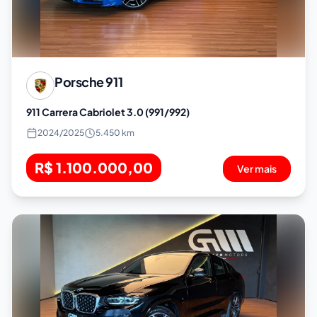
Porsche
911
911 Carrera Cabriolet 3.0 (991/992)
2024
/
2025
5.450 km
R$ 1.100.000,00
Ver mais