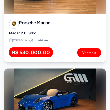
Porsche
Macan
Macan 2.0 Turbo
2024
/
2025
10.744 km
R$ 530.000,00
Ver mais