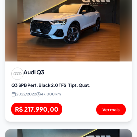
Audi
Q3
Q3 SPB Perf. Black 2.0 TFSI Tipt. Quat.
2022
/
2022
47.000 km
R$ 217.990,00
Ver mais