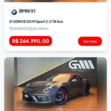
BMW
X1
X1 SDRIVE 20i M Sport 2.0 TB Aut.
2023
/
2023
42.096 km
R$ 264.990,00
Ver mais