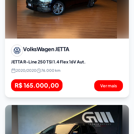
VolksWagen
JETTA
JETTA R-Line 250 TSI 1.4 Flex 16V Aut.
2020
/
2020
76.000 km
R$ 165.000,00
Ver mais