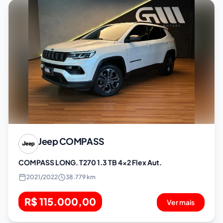
Jeep
COMPASS
COMPASS LONG. T270 1.3 TB 4x2 Flex Aut.
2021
/
2022
38.779 km
R$ 115.000,00
Ver mais