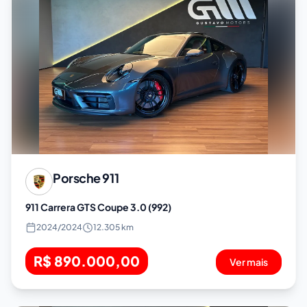
Porsche
911
911 Carrera GTS Coupe 3.0 (992)
2024
/
2024
12.305 km
R$ 890.000,00
Ver mais