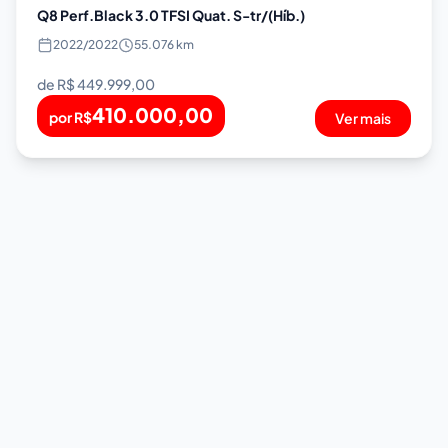
Q8 Perf.Black 3.0 TFSI Quat. S-tr/(Híb.)
2022
/
2022
55.076 km
de R$
449.999,00
410.000,00
por R$
Ver mais