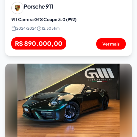
Porsche
911
911 Carrera GTS Coupe 3.0 (992)
2024
/
2024
12.305 km
R$ 890.000,00
Ver mais