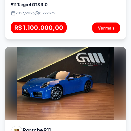
911 Targa 4 GTS 3.0
2023
/
2023
8.777 km
R$ 1.100.000,00
Ver mais
Porsche
911