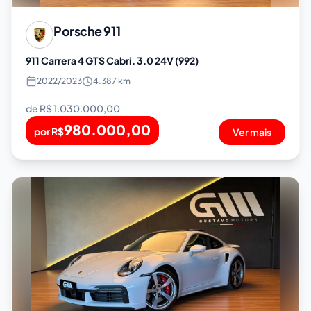
Porsche
911
911 Carrera 4 GTS Cabri. 3.0 24V (992)
2022
/
2023
4.387 km
de R$
1.030.000,00
980.000,00
por R$
Ver mais