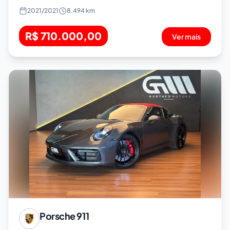
2021
/
2021
8.494 km
R$ 710.000,00
Ver mais
Porsche
911