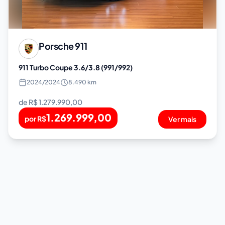
Porsche
911
911 Turbo Coupe 3.6/3.8 (991/992)
2024
/
2024
8.490 km
de R$
1.279.990,00
1.269.999,00
por R$
Ver mais